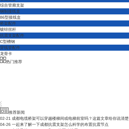
综合管廊支架
钢制接线盒
86型接线盒
桥架配件
镀锌丝杆
抗震支架配件
C型槽钢
穿线管配件
龙骨卡
热门推荐
推荐新闻
02-21
成都电缆桥架可以穿越楼梯间或电梯前室吗？这篇文章给你说清楚
04-26
一起来了解一下成都抗震支架怎么科学的布置抗震节点