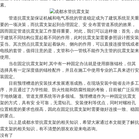
素。
管道抗震支架保证机械和电气系统的管道稳定成为了建筑系统至关重
要的一项决策，而抗震支架起到合理固定、安 全布置管道系统的效果，
因而固定管道抗震支架工作显得重要。对此，我们可以这样做：首先，由
于建筑不同结构位置起着不同的作用，此时抗震支架需要参照设计图安装
妥当。其次拐点抗震支架起着纵向、侧向的作用，可以直接连接管线或者
电线的套管，值得注意的是，支管和小一管线不能作为主管的抗震支架来
使用。
当在固定抗震支架时,其中有一种固定办法就是使用膨胀锚栓，但其
选择具有一定深度值的锚栓配件，并且在施工中使用专业的工具来进行安
装固定。
目前预埋槽道的安装技术发展逐渐成熟，在现场安装中能省去许多工
序，并且通过了力学性能、防火性能和防腐性能的考验，目前被广泛应用
于地铁隧道、管道支撑系统等许多领域。 预埋槽道作为一种固定抗震支
架的方式，具有安 全可靠，无需钻孔、安装便利等优点，同时对螺栓孔
位置精度的要求也很高，因此在固定抗震支架时需要做好连接一致、稳固
的要点。
以上是成都水管抗震支架的相关知识，希望大家通过本文能更了解抗
震支架的相关知识，有不清楚的朋友欢迎来电咨询。
没有了