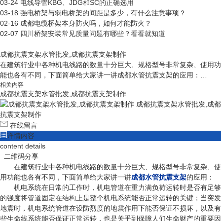
03-24
电线导管KBG、JDG和SC的正确选用
03-18
强电桥架与弱电桥架的间距是多少，有什么注意事项？
02-16
成都电缆桥架本身防火吗，如何才能防火？
02-07
四川桥架安装常见质量问题有哪些？看看就知道
成都抗震支架水管批发,成都抗震支架制作
在建筑行业中各种机电线路的数量十分巨大、规格型号非常复杂、使用功
能也各有不同，下面简单给大家讲一讲成都水管抗震支架的应用：…
相关内容
成都抗震支架水管批发,成都抗震支架制作
成都抗震支架水管批发,成都
抗震支架制作
在线留言
详情内容
content details
二维码分享
在建筑行业中各种机电线路的数量十分巨大、规格型号非常复杂、使
用功能也各有不同，下面简单给大家讲一讲
成都水管抗震支架
的应用：
机电系统在日常的工作时，机电管道在重力满负荷运转时是否有足够
的强度将管道固定在结构上是整个机电系统能否正常运转的关键；当突发
地震时，机电系统管道在设防烈度的地震作用下能否保证不损坏，以及有
些生命线系统能否保证正常运转，也是关乎到保障人们生命财产的重要因