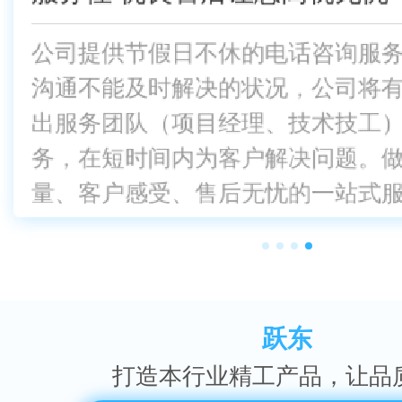
公司提供节假日不休的电话咨询服
公司提供节假日不休的电话咨询
集研发、设计、生产、销售、服
我们高度注重内部管理，从原材
集研发、设计、生产、销售、服
工厂直供，一手货源。实施互联
沟通不能及时解决的状况，公司将
沟通不能及时解决的状况，公司
出货，建立了严格的质量监督检
级，省去中间商环节直达终端客
化企业，拥有两万多平米厂房
化企业，拥有两万多平米厂房
出服务团队（项目经理、技术技工
库，具备各类数控机床，品质优
行产品上线三段监查报告模式及
在。现代化生产线，标准化制造
库，具备各类数控机床，品质优
出服务团队（项目经理、技术
务，在短时间内为客户解决问题。
务，在短时间内为客户解决问题
工器械等，为优良桥架、抗震支
始终高标准、严要求地把好产品
工器械等，为优良桥架、抗震支
格监督
量、客户感受、售后无忧的一站式
量、客户感受、售后无忧
产提供了强有
产提供了强有
跃东
打造本行业精工产品，让品