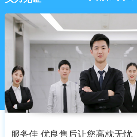
服务佳 优良售后让您高枕无忧
服务佳 优良售后
制严质优 全程
厂家直销 无
强
强
04
01
02
03
01