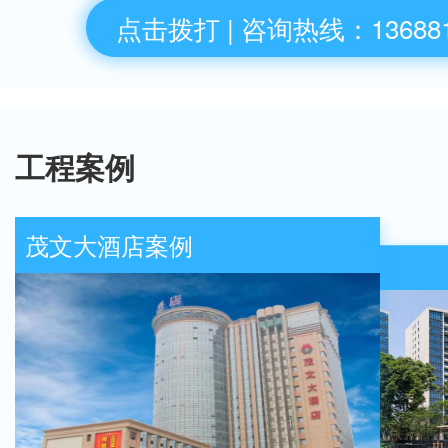
点击拨打 | 咨询热线：136881
工程案例
茂文大酒店案例
示
中环丰锦案例
成都
茂文大酒店案例
球中心案例