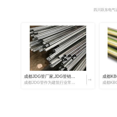
四川跃东电气
成都JDG管厂家,JDG管销售,成都JDG管价格
成都JDG管作为建筑行业常用的穿线管之一，给建筑带来了很好的协助和材料提供，那么大家对于JDG管的了解有多少呢？下面一起来看看吧：1、选材精当：JDG金属穿线管及系列产品均采用钢材，经过加工而成的，双...