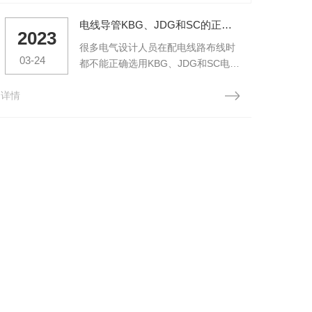
电线导管KBG、JDG和SC的正确选用
2023
2
很多电气设计人员在配电线路布线时
03-24
03
都不能正确选用KBG、JDG和SC电线
管，造成设计文件不能满足相关规范
详情
要求。 原因是大部分电气设计人员对
详情
KBG、JDG和SC管的规格型号不够熟
悉，特别是壁厚，不能熟练掌...