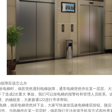
成都抗震支架水管批发,成都抗震支架制作
成都JDG管厂家,JDG管销售,成都JDG管价格
成都电缆桥
故障应该怎么办
坐电梯时，倘若突然遇到电梯故障，通常电梯突然停在某一层层。大
不了造成2次重大 事故。我们可以按电梯的报警铃和管理人员联系。
理。的确较差，大家拨通122进行寻求帮助。
电梯，倘若电梯突然掉下去，大家可快速按迅速电梯楼层按钮。随后
坏性。当电梯停在某一层层时，倘若我们无法依据手机等方式和外界